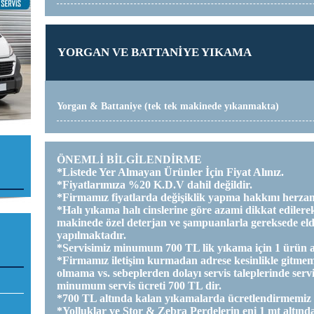
YORGAN VE BATTANİYE YIKAMA
Yorgan & Battaniye (tek tek makinede yıkanmakta)
ÖNEMLİ BİLGİLENDİRME
*Listede Yer Almayan Ürünler İçin Fiyat Alınız.
*Fiyatlarımıza %20 K.D.V dahil değildir.
*Firmamız fiyatlarda değişiklik yapma hakkını herzam
*Halı yıkama halı cinslerine göre azami dikkat ediler
makinede özel deterjan ve şampuanlarla gereksede el
yapılmaktadır.
*Servisimiz minumum 700 TL lik yıkama için 1 ürün alım
*Firmamız iletişim kurmadan adrese kesinlikle gitmem
olmama vs. sebeplerden dolayı servis taleplerinde servi
minumum servis ücreti 700 TL dir.
*700 TL altında kalan yıkamalarda ücretlendirmemiz
*Yolluklar ve Stor & Zebra Perdelerin eni 1 mt altınd