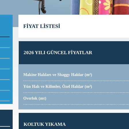
FİYAT LİSTESİ
2026 YILI GÜNCEL FİYATLAR
Makine Halıları ve Shaggy Halılar (m²)
Yün Halı ve Kilimler, Özel Halılar (m²)
Overlok (mt)
KOLTUK YIKAMA