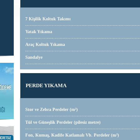
7 Kişilik Koltuk Takımı
Yatak Yıkama
Araç Koltuk Yıkama
Sandalye
PERDE YIKAMA
Stor ve Zebra Perdeler (m²)
Tül ve Güneşlik Perdeler (pilesiz metre)
Fon, Kumaş, Kadife Katlamalı Vb. Perdeler (m²)