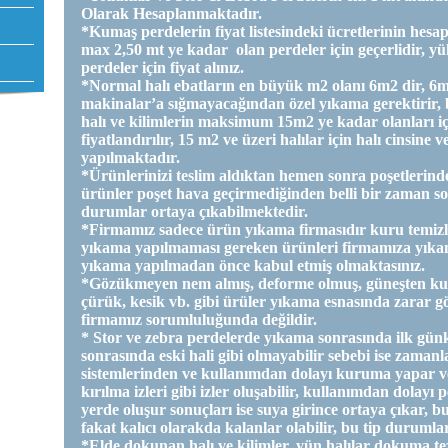
Olarak Hesaplanmaktadır.
*Kumaş perdelerin fiyat listesindeki ücretlerinin hesa
max 2,50 mt ye kadar olan perdeler için geçerlidir, y
perdeler için fiyat alınız.
*Normal halı ebatların en büyük m2 olanı 6m2 dir, 6m
makinalar’a sığmayacağından özel yıkama gerektirir, 
halı ve kilimlerin maksimum 15m2 ye kadar olanları için 
fiyatlandırılır, 15 m2 ve üzeri halılar için halı cinsin
yapılmaktadır.
*Ürünlerinizi teslim aldıktan hemen sonra poşetlerinde
ürünler poşet hava geçirmediğinden belli bir zaman s
durumlar ortaya çıkabilmektedir.
*Firmamız sadece ürün yıkama firmasıdır kuru temizl
yıkama yapılmaması gereken ürünleri firmamıza yıkam
yıkama yapılmadan önce kabul etmiş olmaktasınız.
*Gözükmeyen nem almış, deforme olmuş, güneşten kuru
çürük, kesik vb. gibi ürüler yıkama esnasında zarar 
firmamız sorumluluğunda değildir.
* Stor ve zebra perdelerde yıkama sonrasında ilk günk
sonrasında eski hali gibi olmayabilir sebebi ise zaman
sistemlerinden ve kullanımdan dolayı kuruma yapar 
kırılma izleri gibi izler oluşabilir, kullanımdan dolayı p
yerde oluşur sonuçları ise suya girince ortaya çıkar, bu
fakat kalıcı olarakda kalanlar olabilir, bu tip duruml
*Elde dokunan halı ve kilimler, yün halılar dokuma t