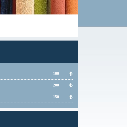
100
200
150