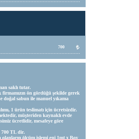
700
an saklı tutar.
ek firmamızın ön gördüğü şekilde gerek
de doğal sabun ile manuel yıkama
ı, 1 ürün teslimatı için ücretsizdir.
ektedir, müşteriden kaynaklı evde
simiz ücretlidir, mesafeye göre
 700 TL dir.
a olanların ölçüm işlemi eni 1mt x Boy