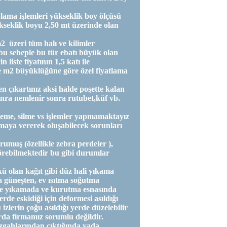
plama işlemleri yükseklik boy ölçüsü
ükseklik boyu 2,50 mt üzerinde olan
2 üzeri tüm halı ve kilimler
bu sebeple bu tür ebatı büyük olan
liste fiyatının 1,5 katı ile
e ve m2 büyüklüğüne göre özel fiyatlama
n çıkartınız aksi halde poşette kalan
onra nemlenir sonra rutubet,küf vb.
eme, silme vs işlemler yapmamaktayız
aya vererek oluşabilecek sorunları
muş (özellikle zebra perdeler ),
görebilmektedir bu gibi durumlar
ü olan kağıt gibi düz hali yıkama
la güneşten, ev ısıtma soğutma
ve yıkamada ve kurutma esnasında
erde eskidiği için deformesi asıldığı
 izlerin çoğu asıldığı yerde düzelebilir
arda firmamız sorumlu değildir.
ezgahlarından çıktığında yada